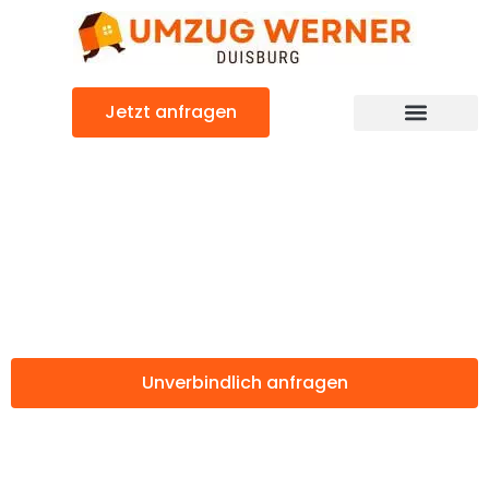
Zum
Inhalt
springen
Jetzt anfragen
Günstiger Split Umzug
Umzug Duisburg
Split
Unverbindlich anfragen
Weitere Informationen