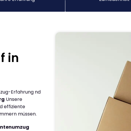
f in
mzug-Erfahrung nd
rg
Unsere
 effiziente
 kümmern müssen.
dentenumzug