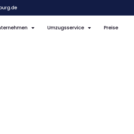
burg.de
nternehmen
Umzugsservice
Preise
numzu
g