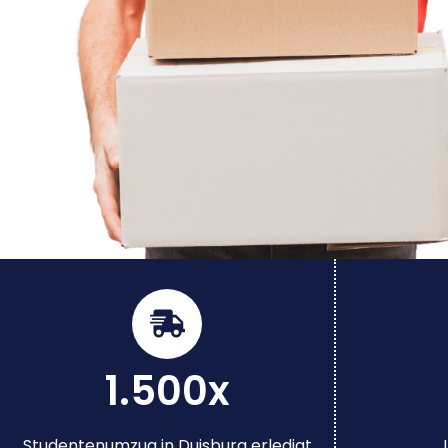
1.500x
Studentenumzug in Duisburg erledigt
J