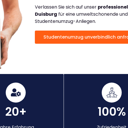
Verlassen Sie sich auf unser
professione
Duisburg
für eine umweltschonende und p
Studentenumzug-Anliegen.
Studentenumzug unverbindlich anf
20+
100%
ahre Erfahrung
Zufriedenheit