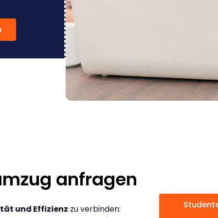
n
numzug anfragen
Student
tät und Effizienz
zu verbinden: