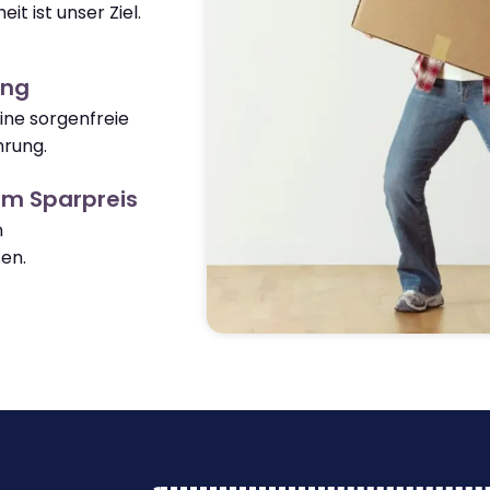
it ist unser Ziel.
ung
ine sorgenfreie
hrung.
m Sparpreis
n
en.