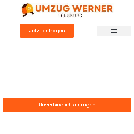
Zum
Inhalt
springen
Jetzt anfragen
Günstiger Umzugsservice Duisburg
Umzugsservice
Duisburg
Unverbindlich anfragen
Weitere Informationen