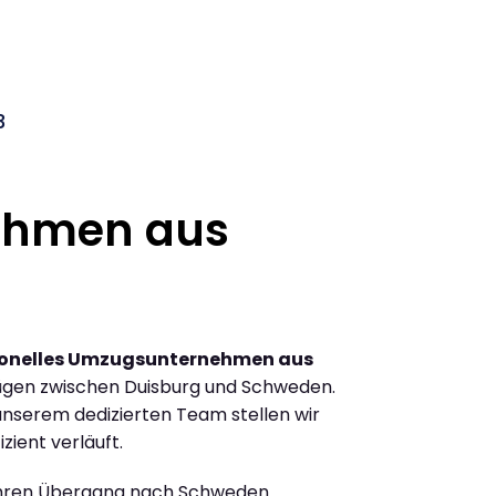
3
ehmen aus
ionelles Umzugsunternehmen aus
ügen zwischen Duisburg und Schweden.
nserem dedizierten Team stellen wir
zient verläuft.
Ihren Übergang nach Schweden