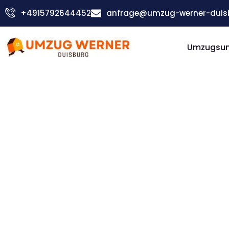
Zum
+4915792644452
anfrage@umzug-werner-duis
Inhalt
springen
Umzugsu
Günstiger Schweden Umzug
Umzug
Duisburg