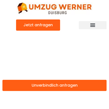
Zum
Inhalt
springen
Jetzt anfragen
Günstiger EU-Ausland Umzug
Umzug Duisburg
EU-Ausland
Unverbindlich anfragen
Weitere Informationen