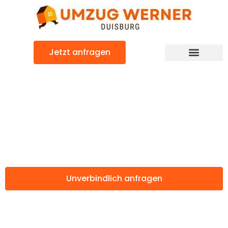
Zum
Inhalt
springen
Jetzt anfragen
Günstiger Serbien Umzug
Umzug Duisburg
Serbien
Unverbindlich anfragen
Weitere Informationen