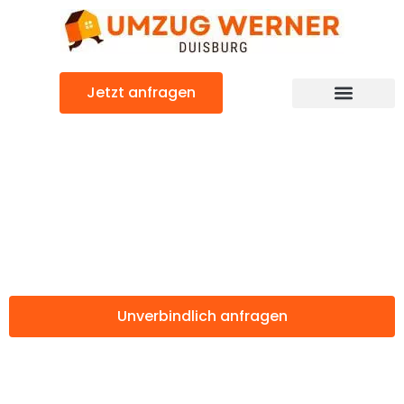
Zum
Inhalt
springen
Jetzt anfragen
Günstiger Leskovac Umzug
Umzug Duisburg
Leskovac
Unverbindlich anfragen
Weitere Informationen