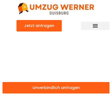
Zum
Inhalt
springen
Jetzt anfragen
Günstiger Wien Umzug
Umzug Duisburg
Wien
Unverbindlich anfragen
Weitere Informationen