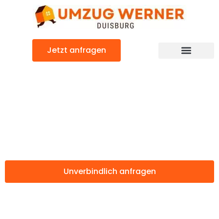
Zum
Inhalt
springen
Jetzt anfragen
Günstiger Tallinn Umzug
Umzug Duisburg
Tallinn
Unverbindlich anfragen
Weitere Informationen