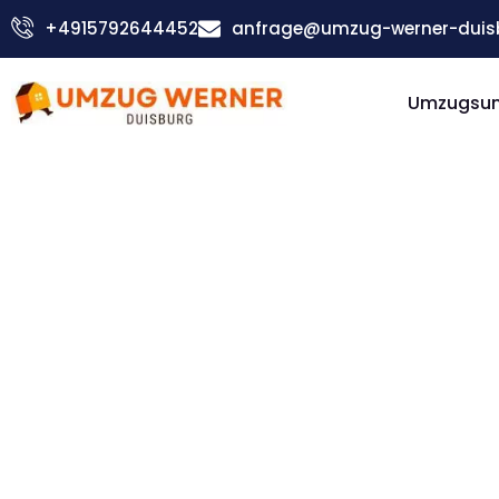
Zum
+4915792644452
anfrage@umzug-werner-duis
Inhalt
springen
Umzugsu
Günstiger Valletta Umzug
Umzug
Duisburg