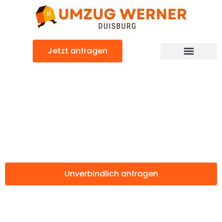
Zum
Inhalt
springen
Jetzt anfragen
Günstiger Vilnius Umzug
Umzug Duisburg
Vilnius
Unverbindlich anfragen
Weitere Informationen