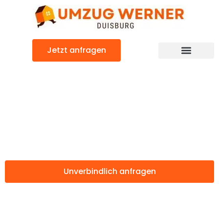
Zum
Inhalt
springen
Jetzt anfragen
Günstiger Rugell Umzug
Umzug Duisburg
Rugell
Unverbindlich anfragen
Weitere Informationen