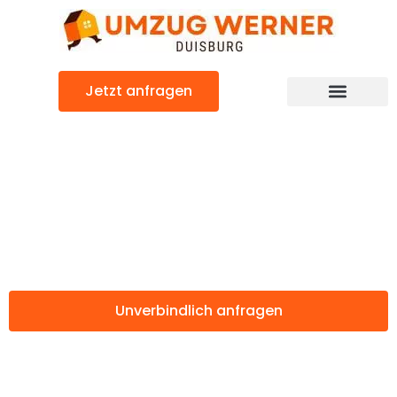
Zum
Inhalt
springen
Jetzt anfragen
Günstiger Vaduz Umzug
Umzug Duisburg
Vaduz
Unverbindlich anfragen
Weitere Informationen