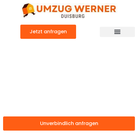
Zum
Inhalt
springen
Jetzt anfragen
Günstiger Yverdon-les-Bains Umzug
Umzug Duisburg
Yverdon-les-
Bains
Unverbindlich anfragen