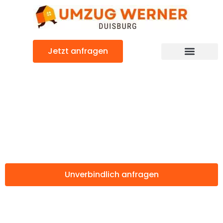
Zum
Inhalt
springen
Jetzt anfragen
Günstiger Rybnik Umzug
Umzug Duisburg
Rybnik
Unverbindlich anfragen
Weitere Informationen