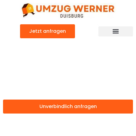
Zum
Inhalt
springen
Jetzt anfragen
Günstiger Osti nad Labem Umzug
Umzug Duisburg
Osti nad Labem
Unverbindlich anfragen
Weitere Informationen