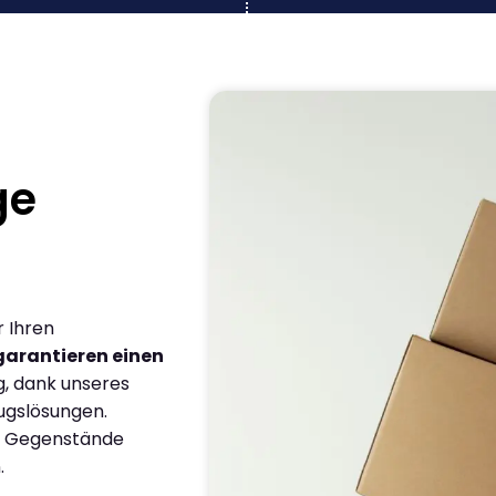
ge
r Ihren
garantieren einen
g, dank unseres
ugslösungen.
en Gegenstände
.