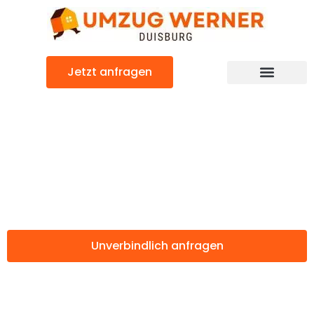
Zum
Inhalt
springen
Jetzt anfragen
Günstiger Saarbrücken Umzug
Umzug Duisburg
Saarbrücken
Unverbindlich anfragen
Weitere Informationen