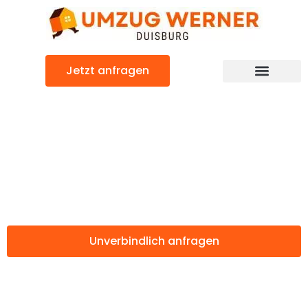
Zum
Inhalt
springen
Jetzt anfragen
Günstiger Moers Umzug
Umzug Duisburg
Moers
Unverbindlich anfragen
Weitere Informationen