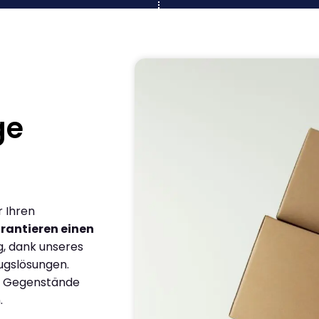
ge
r Ihren
rantieren einen
g, dank unseres
ugslösungen.
en Gegenstände
.