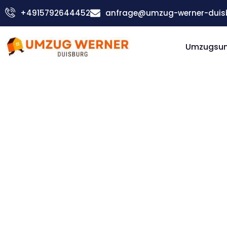
Zum
+4915792644452
anfrage@umzug-werner-duis
Inhalt
springen
Umzugsu
Günstiger Bonn Umzug
Umzug
Duisburg 