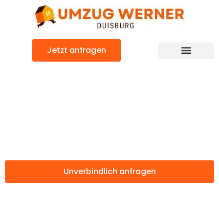
Zum
Inhalt
springen
Jetzt anfragen
Günstiger Rostock Umzug
Umzug Duisburg
Rostock
Unverbindlich anfragen
Weitere Informationen