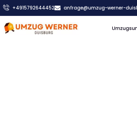
Zum
+4915792644452
anfrage@umzug-werner-duis
Inhalt
springen
Umzugsu
Günstiger Emmen Umzug
Umzug
Duisburg