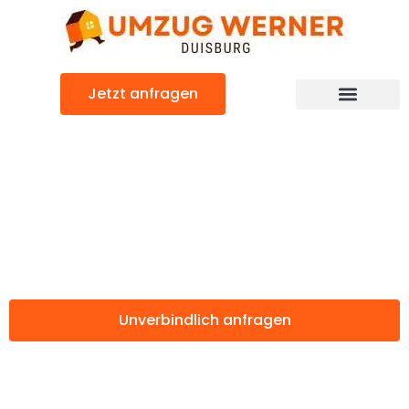
Zum
Inhalt
springen
Jetzt anfragen
Günstiger Enschede Umzug
Umzug Duisburg
Enschede
Unverbindlich anfragen
Weitere Informationen