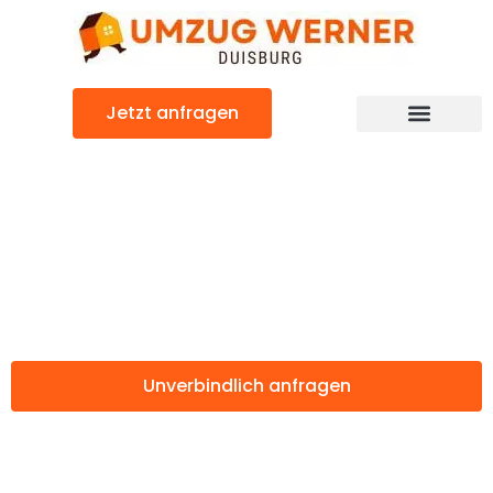
Zum
Inhalt
springen
Jetzt anfragen
Günstiger Craiova Umzug
Umzug Duisburg
Craiova
Unverbindlich anfragen
Weitere Informationen