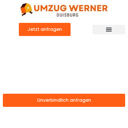
Zum
Inhalt
springen
Jetzt anfragen
Günstiger Râmnicu Vâlcea Umzug
Umzug Duisburg
Râmnicu Vâlcea
Unverbindlich anfragen
Weitere Informationen