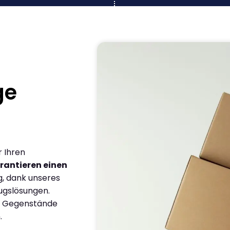
ge
r Ihren
rantieren einen
g, dank unseres
ugslösungen.
en Gegenstände
.