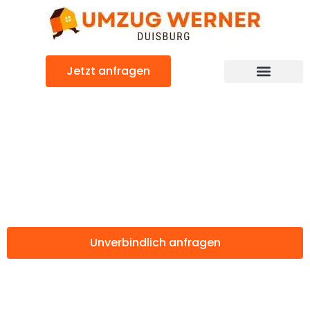
Zum
Inhalt
springen
Jetzt anfragen
Günstiger Szombathely Umzug
Umzug Duisburg
Szombathely
Unverbindlich anfragen
Weitere Informationen