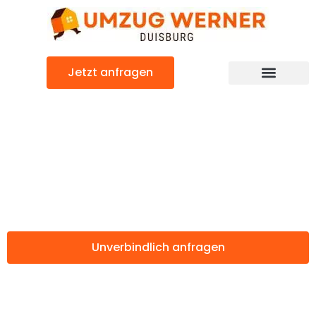
Zum
Inhalt
springen
Jetzt anfragen
Günstiger Catania Umzug
Umzug Duisburg
Catania
Unverbindlich anfragen
Weitere Informationen