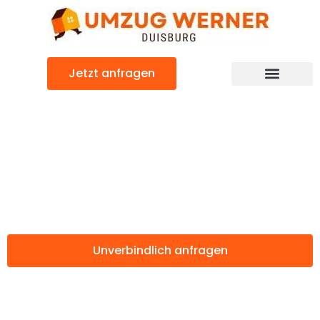
Zum
Inhalt
springen
Jetzt anfragen
Günstiger Monza Umzug
Umzug Duisburg
Monza
Unverbindlich anfragen
Weitere Informationen