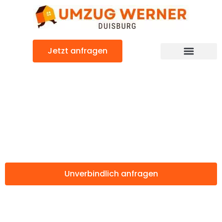
Zum
Inhalt
springen
Jetzt anfragen
Günstiger Perugia Umzug
Umzug Duisburg
Perugia
Unverbindlich anfragen
Weitere Informationen