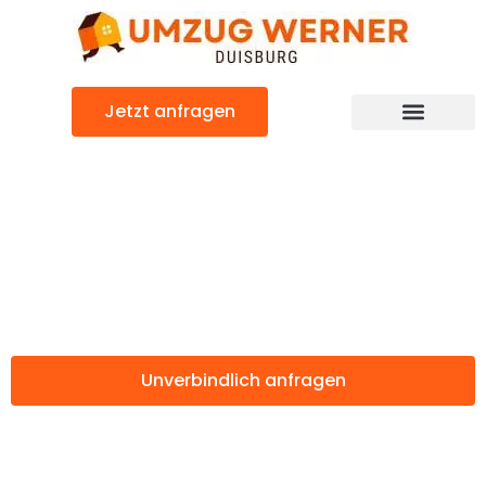
Zum
Inhalt
springen
Jetzt anfragen
Günstiger Kahramanmaras Umzug
Umzug Duisburg
Kahramanmaras
Unverbindlich anfragen
Weitere Informationen