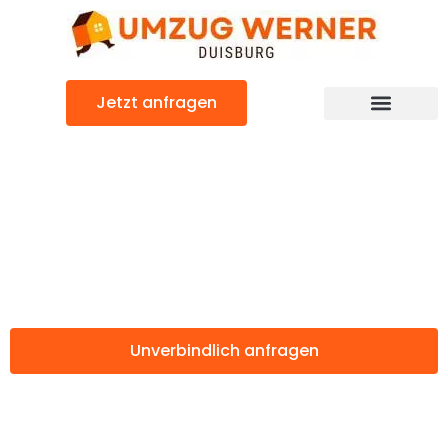
Zum
Inhalt
springen
Jetzt anfragen
Günstiger Kütahya Umzug
Umzug Duisburg
Kütahya
Unverbindlich anfragen
Weitere Informationen