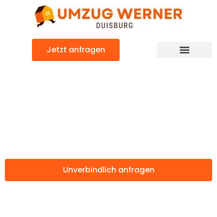
Zum
Inhalt
springen
Jetzt anfragen
Günstiger Sivas Umzug
Umzug Duisburg
Sivas
Unverbindlich anfragen
Weitere Informationen