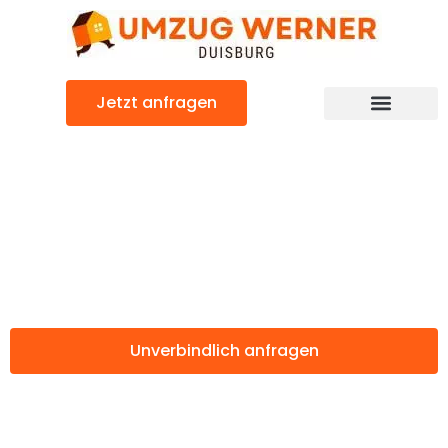
Zum
Inhalt
springen
Jetzt anfragen
Günstiger Greve Strand Umzug
Umzug Duisburg
Greve Strand
Unverbindlich anfragen
Weitere Informationen