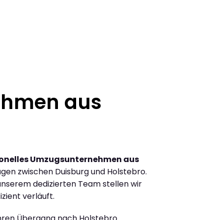
ehmen aus
ionelles Umzugsunternehmen aus
gen zwischen Duisburg und Holstebro.
nserem dedizierten Team stellen wir
zient verläuft.
Ihren Übergang nach Holstebro