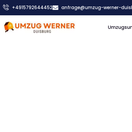
Zum
+4915792644452
anfrage@umzug-werner-duis
Inhalt
springen
Umzugsu
Günstiger Holstebro Umzug
Umzug
Duisburg