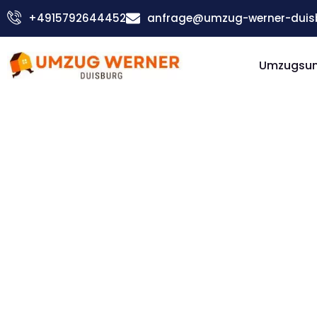
Zum
+4915792644452
anfrage@umzug-werner-duis
Inhalt
springen
Umzugsu
Günstiger Kolding Umzug
Umzug
Duisburg