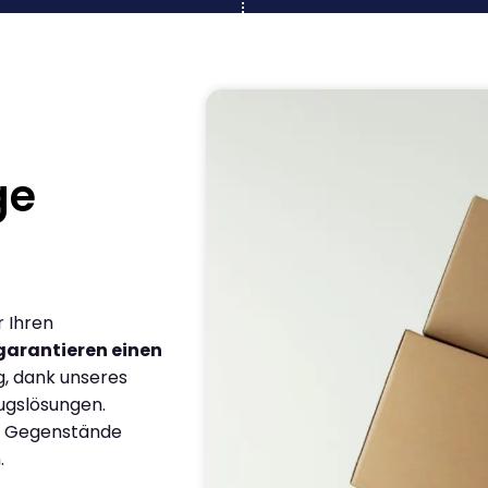
ge
r Ihren
garantieren einen
g, dank unseres
ugslösungen.
en Gegenstände
.