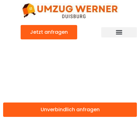
Zum
Inhalt
springen
Jetzt anfragen
Günstiger Naestved Umzug
Umzug Duisburg
Naestved
Unverbindlich anfragen
Weitere Informationen