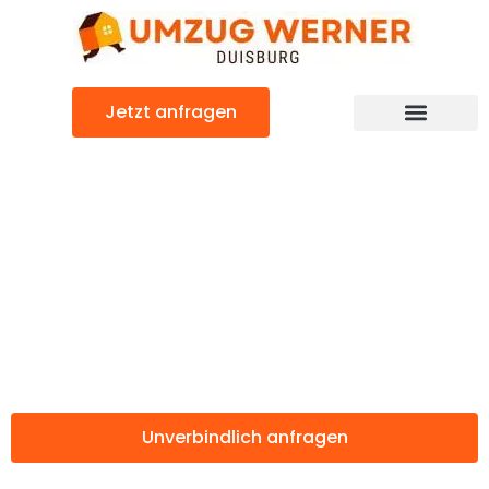
Zum
Inhalt
springen
Jetzt anfragen
Günstiger Donostia-San Sebastian Umzug
Umzug Duisburg
Donostia-San
Sebastian
Unverbindlich anfragen