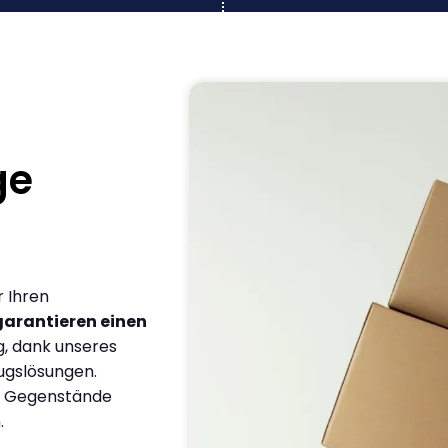
ge
r Ihren
garantieren einen
g, dank unseres
ugslösungen.
en Gegenstände
.