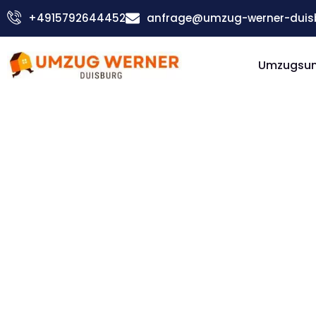
Zum
+4915792644452
anfrage@umzug-werner-duis
Inhalt
springen
Umzugsu
Günstiger Oviedo Umzug
Umzug
Duisburg