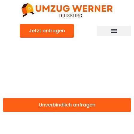
Zum
Inhalt
springen
Jetzt anfragen
Günstiger Mataró Umzug
Umzug Duisburg
Mataró
Unverbindlich anfragen
Weitere Informationen