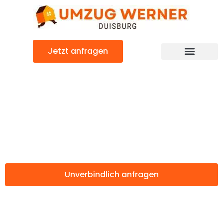
Zum
Inhalt
springen
Jetzt anfragen
Günstiger Marbella Umzug
Umzug Duisburg
Marbella
Unverbindlich anfragen
Weitere Informationen