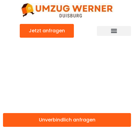
Zum
Inhalt
springen
Jetzt anfragen
Günstiger Hospitalet de Llobregat Umzug
Umzug Duisburg
Hospitalet de
Llobregat
Unverbindlich anfragen