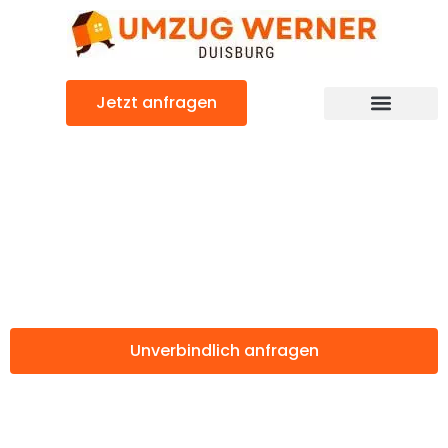
Zum
Inhalt
springen
Jetzt anfragen
Günstiger Parla Umzug
Umzug Duisburg
Parla
Unverbindlich anfragen
Weitere Informationen