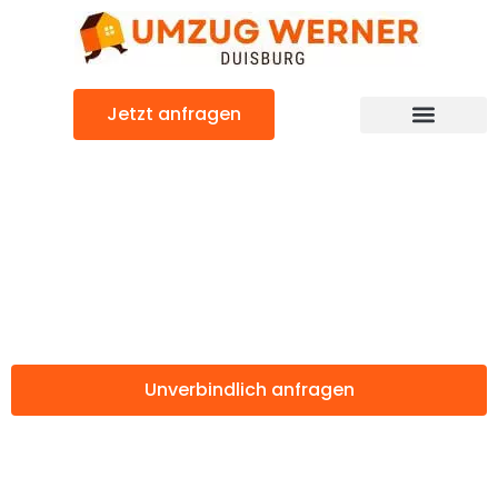
Zum
Inhalt
springen
Jetzt anfragen
Günstiger Tarragona Umzug
Umzug Duisburg
Tarragona
Unverbindlich anfragen
Weitere Informationen