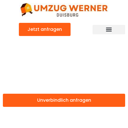
Zum
Inhalt
springen
Jetzt anfragen
Günstiger Bradford Umzug
Umzug Duisburg
Bradford
Unverbindlich anfragen
Weitere Informationen