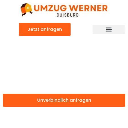
Zum
Inhalt
springen
Jetzt anfragen
Günstiger Cardiff Umzug
Umzug Duisburg
Cardiff
Unverbindlich anfragen
Weitere Informationen