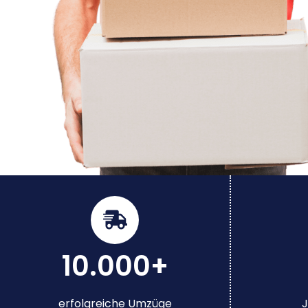
10.000+
erfolgreiche Umzüge
J