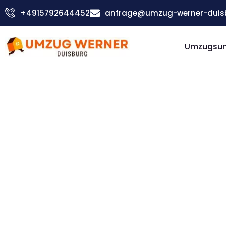
Zum
+4915792644452
anfrage@umzug-werner-duis
Inhalt
springen
Umzugsu
Günstiger Renfrewshire Umzug
Umzug
Duisburg