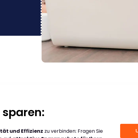
 sparen:
tät und Effizienz
zu verbinden: Fragen Sie