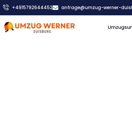
Zum
+4915792644452
anfrage@umzug-werner-duis
Inhalt
springen
Umzugsu
Günstiger Crawley Umzug
Umzug
Duisburg