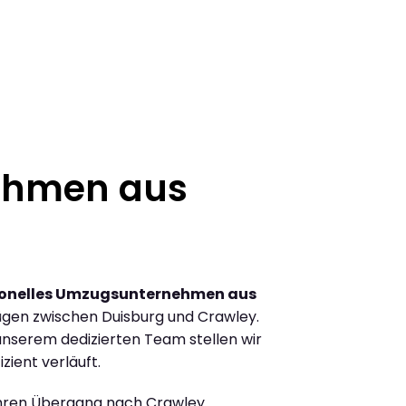
ehmen aus
ionelles Umzugsunternehmen aus
gen zwischen Duisburg und Crawley.
nserem dedizierten Team stellen wir
zient verläuft.
Ihren Übergang nach Crawley