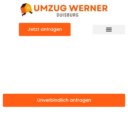
Zum
Inhalt
springen
Jetzt anfragen
Günstiger Leeds Umzug
Umzug Duisburg
Leeds
Unverbindlich anfragen
Weitere Informationen