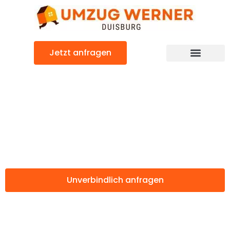
Zum
Inhalt
springen
Jetzt anfragen
Günstiger West Midlands Umzug
Umzug Duisburg
West Midlands
Unverbindlich anfragen
Weitere Informationen